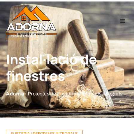
Home
FINESTRES
Fusteria
Instal·lació de
Reformes Integr
finestres
Projectes
Adorna ·
Projectes de Fusteria i Reformes Integrals
Empresa
Contacte
FUSTERIA I REFORMES INTEGRALS