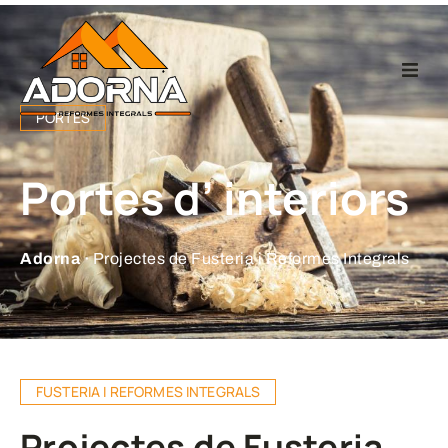
Home
PORTES
Fusteria
Portes d’ interiors
Reformes Integr
Adorna ·
Projectes de Fusteria i Reformes Integrals
Projectes
Empresa
FUSTERIA I REFORMES INTEGRALS
Contacte
Projectes de Fusteria