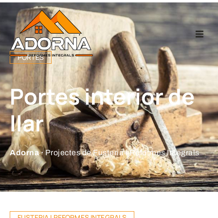
Home
PORTES
Fusteria
Portes interior de
Reformes Integr
llar
Projectes
Adorna ·
Projectes de Fusteria i Reformes Integrals
Empresa
Contacte
FUSTERIA I REFORMES INTEGRALS