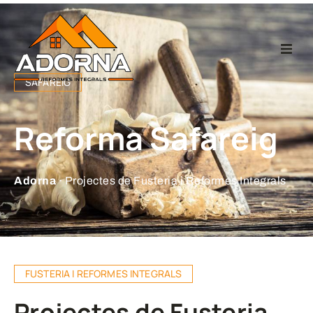
Home
SAFAREIG
Fusteria
Reforma Safareig
Reformes Integr
Adorna ·
Projectes de Fusteria i Reformes Integrals
Projectes
Empresa
FUSTERIA I REFORMES INTEGRALS
Contacte
Projectes de Fusteria