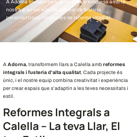
A Adorna transformem la teva llar o empresa amb la
nostra gran varietat de serveis de fusteria
personalitzada i projectes de reforma integral.
A
Adorna
, transformem llars a Calella amb
reformes
integrals i fusteria
d’alta qualitat
. Cada projecte és
únic, i el nostre equip combina creativitat i experiència
per crear espais que s’adaptin a les teves necessitats i
estil.
Reformes Integrals a
Calella – La teva Llar, El