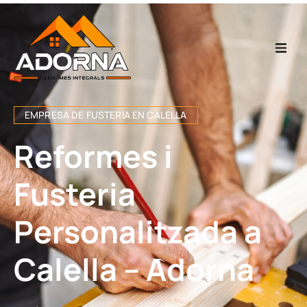
Home
EMPRESA DE FUSTERIA EN CALELLA
Fusteria
Reformes i
Reformes Integr
Fusteria
Projectes
Personalitzada a
Empresa
Calella – Adorna
Contacte