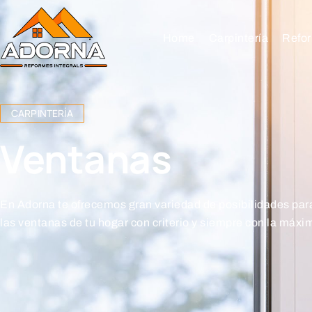
Home
Carpintería
Refor
CARPINTERÍA
Ventanas
En Adorna te ofrecemos gran variedad de posibilidades par
las ventanas de tu hogar con criterio y siempre con la máxi