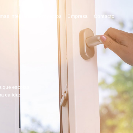
mas Integrales
Proyectos
Empresa
Contacto
a que escojas
ma calidad