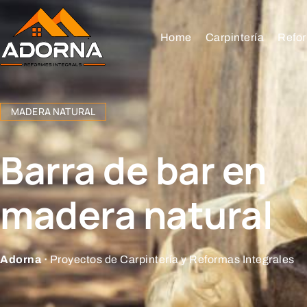
Home
Carpintería
Refor
MADERA NATURAL
Barra de bar en
madera natural
Adorna ·
Proyectos de Carpintería y Reformas Integrales