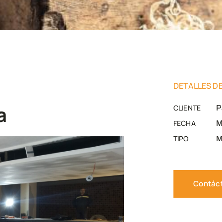
DETALLES D
a
CLIENTE
P
FECHA
M
TIPO
M
Contác