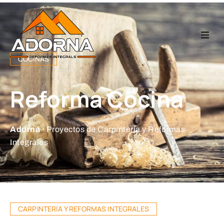
Home
COCINAS
Carpintería
Reforma Cocina
Reformas Integr
Adorna ·
Proyectos de Carpintería y Reformas
Proyectos
Integrales
Empresa
Contacto
CARPINTERIA Y REFORMAS INTEGRALES