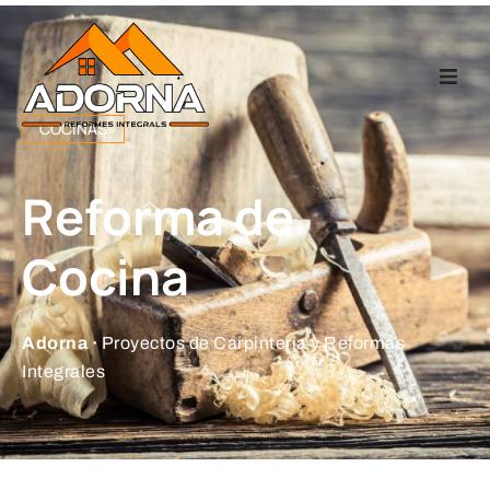
Home
COCINAS
Carpintería
Reforma de
Reformas Integr
Cocina
Proyectos
Adorna ·
Proyectos de Carpintería y Reformas
Integrales
Empresa
Contacto