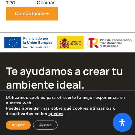
TIPO
Cocinas
Contáctanos
Te ayudamos a crear tu
ambiente ideal.
Utilizamos cookies para ofrecerte la mejor experiencia en
nuestra web.
NAVEGACIÓN
REDES SOCIALES
Puedes aprender más sobre qué cookies utilizamos o
desactivarlas en los
ajustes
.
Instagram
Home
Aceptar
Ajustes
Carpintería
LEGAL