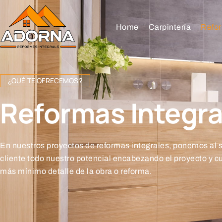
Home
Carpintería
Refor
¿QUÉ TE OFRECEMOS?
Reformas Integra
En nuestros proyectos de reformas integrales, ponemos al s
cliente todo nuestro potencial encabezando el proyecto y c
más mínimo detalle de la obra o reforma.