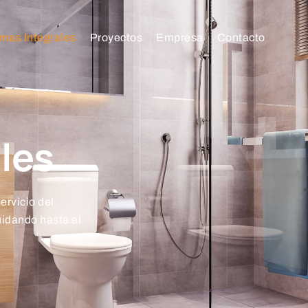
mas Integrales
Proyectos
Empresa
Contacto
les
ervicio del
uidando hasta el