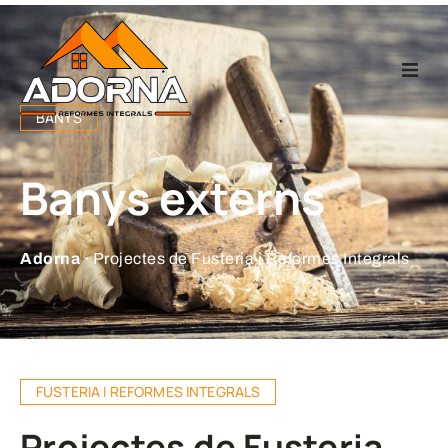
Home
BANYS
Fusteria
Banys externs
Reformes Integr
Adorna ·
Projectes de Fusteria i Reformes Integrals
Projectes
Empresa
FUSTERIA I REFORMES INTEGRALS
Contacte
Projectes de Fusteria