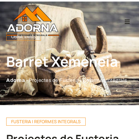
Home
OBRA VARIS
Fusteria
Barret Xemeneia
Reformes Integr
Adorna ·
Projectes de Fusteria i Reformes Integrals
Projectes
Empresa
FUSTERIA I REFORMES INTEGRALS
Contacte
Projectes de Fusteria