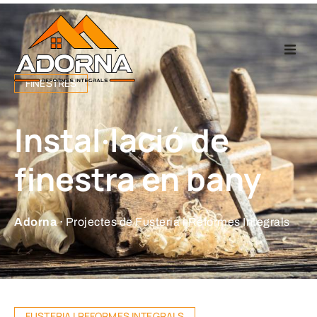
Home
FINESTRES
Fusteria
Instal·lació de
Reformes Integr
finestra en bany
Projectes
Adorna ·
Projectes de Fusteria i Reformes Integrals
Empresa
Contacte
FUSTERIA I REFORMES INTEGRALS