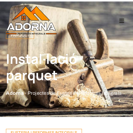
Home
PARQUET
Fusteria
Instal·lació
Reformes Integr
parquet
Projectes
Adorna ·
Projectes de Fusteria i Reformes Integrals
Empresa
Contacte
FUSTERIA I REFORMES INTEGRALS