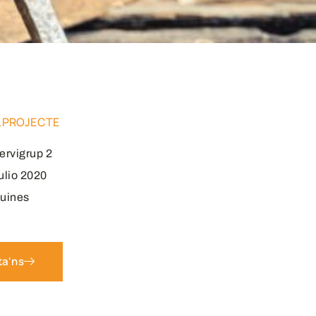
L PROJECTE
ervigrup 2
ulio 2020
uines
ta'ns