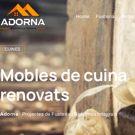
Home
Fusteria
Refor
CUINES
Mobles de cuina
renovats
Adorna ·
Projectes de Fusteria i Reformes Integrals