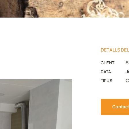
DETALLS DE
CLIENT
S
DATA
J
TIPUS
C
Contac