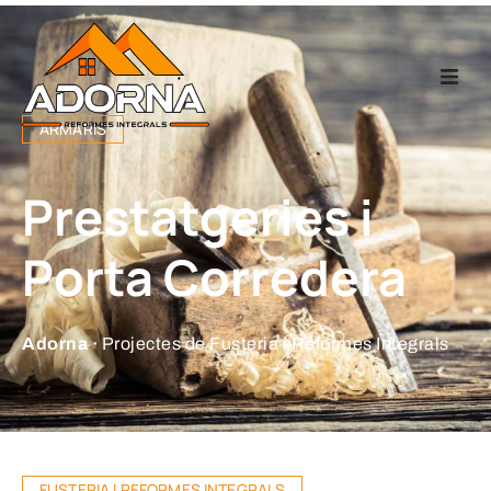
Home
ARMARIS
Fusteria
Prestatgeries i
Reformes Integr
Porta Corredera
Projectes
Adorna ·
Projectes de Fusteria i Reformes Integrals
Empresa
Contacte
FUSTERIA I REFORMES INTEGRALS