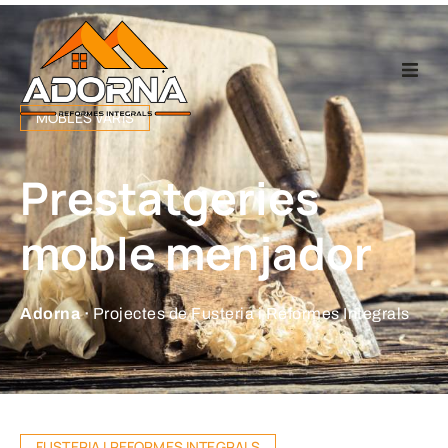
Home
MOBLES VARIS
Fusteria
Prestatgeries
Reformes Integr
moble menjador
Projectes
Adorna ·
Projectes de Fusteria i Reformes Integrals
Empresa
Contacte
FUSTERIA I REFORMES INTEGRALS