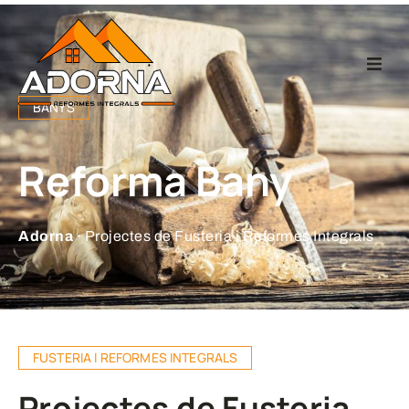
Home
BANYS
Fusteria
Reforma Bany
Reformes Integr
Adorna ·
Projectes de Fusteria i Reformes Integrals
Projectes
Empresa
FUSTERIA I REFORMES INTEGRALS
Contacte
Projectes de Fusteria