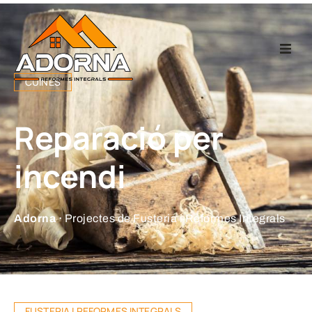
Home
CUINES
Fusteria
Reparació per
Reformes Integr
incendi
Projectes
Adorna ·
Projectes de Fusteria i Reformes Integrals
Empresa
Contacte
FUSTERIA I REFORMES INTEGRALS