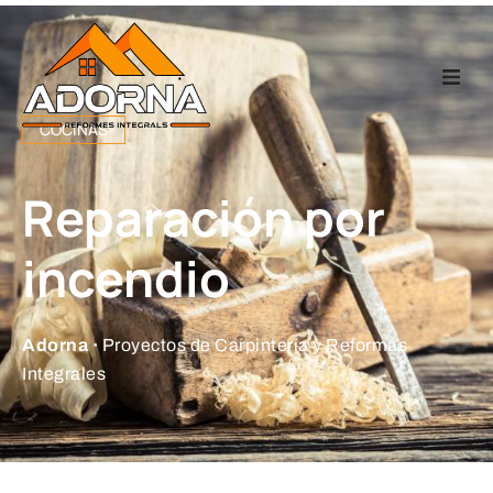
Home
COCINAS
Carpintería
Reparación por
Reformas Integr
incendio
Proyectos
Adorna ·
Proyectos de Carpintería y Reformas
Integrales
Empresa
Contacto