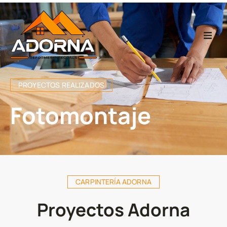
Home
PROYECTOS REALIZADOS
Carpintería
Fotomontaje
Reformas Integr
Proyectos
Empresa
CARPINTERÍA ADORNA
Contacto
Proyectos Adorna