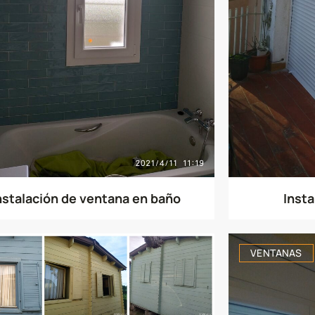
nstalación de ventana en baño
Insta
VENTANAS