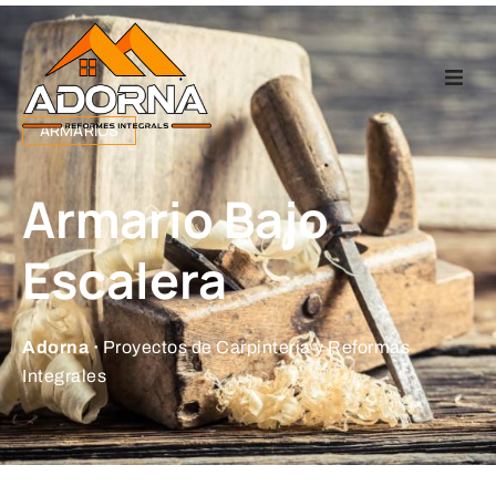
Home
ARMARIOS
Carpintería
Armario Bajo
Reformas Integr
Escalera
Proyectos
Adorna ·
Proyectos de Carpintería y Reformas
Integrales
Empresa
Contacto