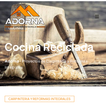
Home
COCINAS
Carpintería
Cocina Reciclada
Reformas Integr
Adorna ·
Proyectos de Carpintería y Reformas
Proyectos
Integrales
Empresa
Contacto
CARPINTERIA Y REFORMAS INTEGRALES