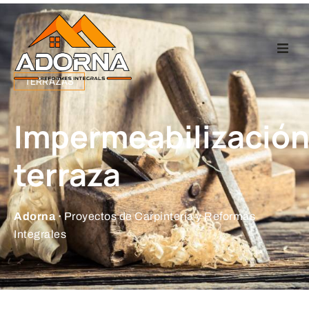
Home
TERRAZAS
Carpintería
Impermeabilizació
Reformas Integr
terraza
Proyectos
Adorna ·
Proyectos de Carpintería y Reformas
Integrales
Empresa
Contacto