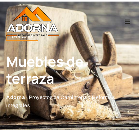
Home
TERRAZAS
Carpintería
Muebles de
Reformas Integr
terraza
Proyectos
Adorna ·
Proyectos de Carpintería y Reformas
Integrales
Empresa
Contacto