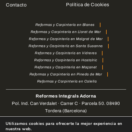
Política de Cookies
Contacto
Reformas y Carpintería en Blanes
Reformas y Carpintería en Lloret de Mar
Reformas y Carpintería en Malgrat de Mar
Reformas y Carpintería en Santa Susanna
Reformas y Carpintería en Vidreres
Reformas y Carpintería en Hostalric
Reformas y Carpintería en Maçanet
Reformas y Carpintería en Pineda de Mar
Reformas y Carpintería en Calella
Reformes Integrals Adorna
Pol. Ind. Can Verdalet · Carrer C · Parcela 50. 08490
Tordera (Barcelona)
Utilizamos cookies para ofrecerte la mejor experiencia en
Web Design by
enrigomez Studio
. Todos los derechos
nuestra web.
reservados.