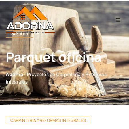
Home
PARQUET
Carpintería
Parquet oficina
Reformas Integr
Adorna ·
Proyectos de Carpintería y Reformas
Proyectos
Integrales
Empresa
Contacto
CARPINTERIA Y REFORMAS INTEGRALES