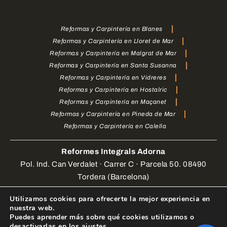
Reformas y Carpintería en Blanes
Reformas y Carpintería en Lloret de Mar
Reformas y Carpintería en Malgrat de Mar
Reformas y Carpintería en Santa Susanna
Reformas y Carpintería en Vidreres
Reformas y Carpintería en Hostalric
Reformas y Carpintería en Maçanet
Reformas y Carpintería en Pineda de Mar
Reformas y Carpintería en Calella
Reformes Integrals Adorna
Pol. Ind. Can Verdalet · Carrer C · Parcela 50. 08490
Tordera (Barcelona)
Utilizamos cookies para ofrecerte la mejor experiencia en
Web Design by
enrigomez Studio
. Todos los derechos
nuestra web.
reservados.
Puedes aprender más sobre qué cookies utilizamos o
desactivarlas en los
ajustes
.