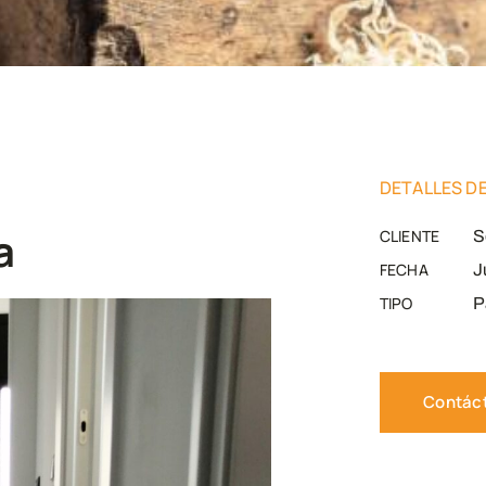
DETALLES D
a
CLIENTE
S
FECHA
J
TIPO
P
Contác