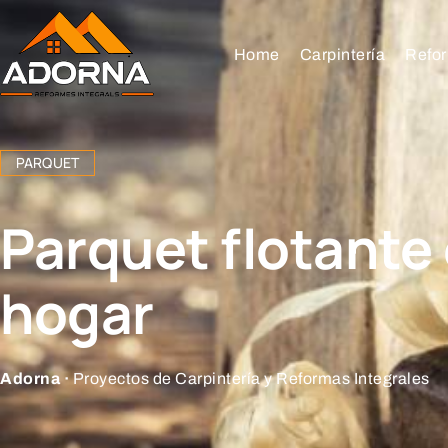
Home
Carpintería
Refor
PARQUET
Parquet flotante
hogar
Adorna ·
Proyectos de Carpintería y Reformas Integrales