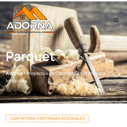
Home
PARQUET
Carpintería
Parquet
Reformas Integr
Adorna ·
Proyectos de Carpintería y Reformas
Proyectos
Integrales
Empresa
Contacto
CARPINTERIA Y REFORMAS INTEGRALES