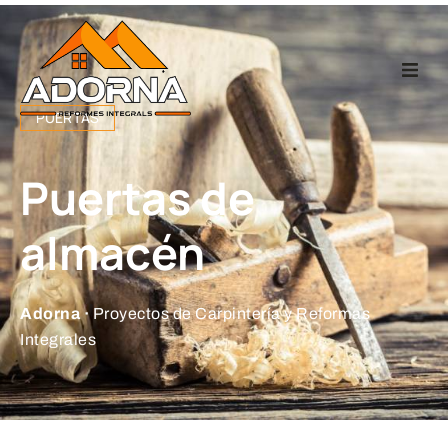
Home
PUERTAS
Carpintería
Puertas de
Reformas Integr
almacén
Proyectos
Adorna ·
Proyectos de Carpintería y Reformas
Integrales
Empresa
Contacto