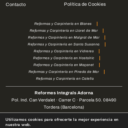
Política de Cookies
Contacto
Reformas y Carpintería en Blanes
Reformas y Carpintería en Lloret de Mar
Reformas y Carpintería en Malgrat de Mar
Reformas y Carpintería en Santa Susanna
Reformas y Carpintería en Vidreres
Reformas y Carpintería en Hostalric
Reformas y Carpintería en Maçanet
Reformas y Carpintería en Pineda de Mar
Reformas y Carpintería en Calella
Reformes Integrals Adorna
Pol. Ind. Can Verdalet · Carrer C · Parcela 50. 08490
Tordera (Barcelona)
Utilizamos cookies para ofrecerte la mejor experiencia en
Web Design by
enrigomez Studio
. Todos los derechos
nuestra web.
reservados.