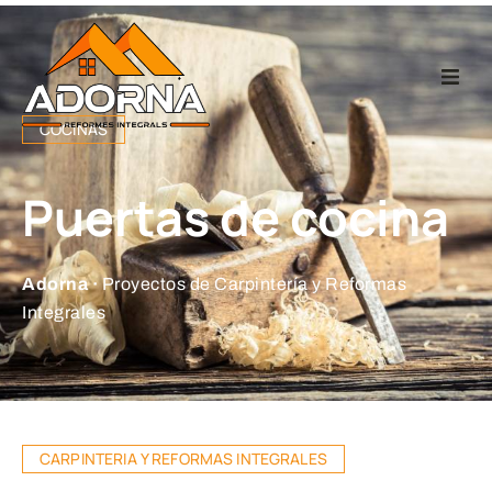
Home
COCINAS
Carpintería
Puertas de cocina
Reformas Integr
Adorna ·
Proyectos de Carpintería y Reformas
Proyectos
Integrales
Empresa
Contacto
CARPINTERIA Y REFORMAS INTEGRALES