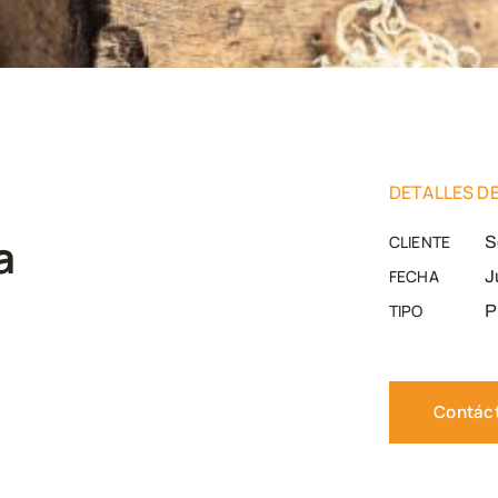
DETALLES D
a
CLIENTE
S
FECHA
J
TIPO
P
Contác