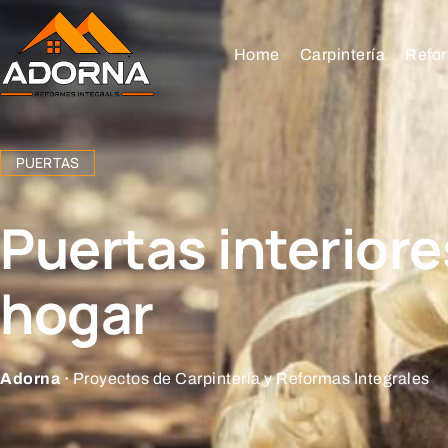
Home
Carpintería
Refor
PUERTAS
Puertas interiore
hogar
Adorna ·
Proyectos de Carpintería y Reformas Integrales