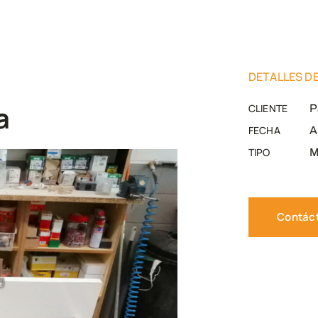
DETALLES D
a
CLIENTE
P
FECHA
A
TIPO
M
Contác