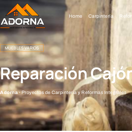
Home
Carpintería
Refor
MUEBLES VARIOS
Reparación Cajó
Adorna ·
Proyectos de Carpintería y Reformas Integrales