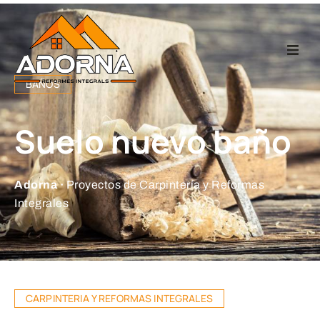
Home
BAÑOS
Carpintería
Suelo nuevo baño
Reformas Integr
Adorna ·
Proyectos de Carpintería y Reformas
Proyectos
Integrales
Empresa
Contacto
CARPINTERIA Y REFORMAS INTEGRALES